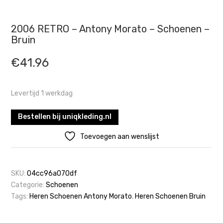
2006 RETRO – Antony Morato – Schoenen –
Bruin
€
41.96
Levertijd 1 werkdag
Bestellen bij uniqkleding.nl
Toevoegen aan wenslijst
SKU:
04cc96a070df
Categorie:
Schoenen
Tags:
Heren Schoenen Antony Morato
,
Heren Schoenen Bruin