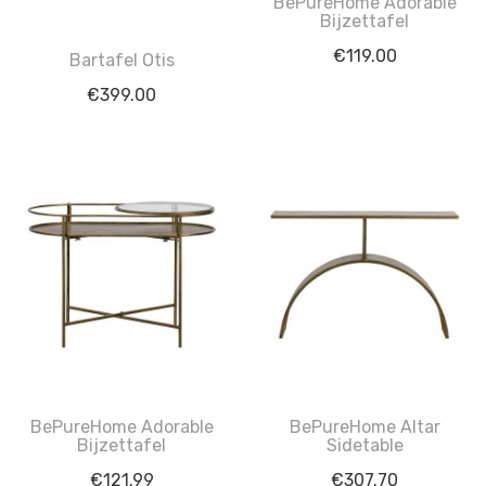
BePureHome Adorable
Bijzettafel
€
119.00
Bartafel Otis
€
399.00
BePureHome Adorable
BePureHome Altar
Bijzettafel
Sidetable
€
121.99
€
307.70