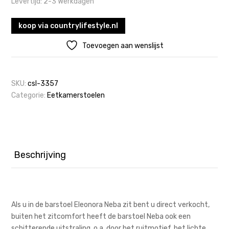
Levertijd: 2-3 Werkdagen
koop via countrylifestyle.nl
Toevoegen aan wenslijst
SKU:
csl-3357
Categorie:
Eetkamerstoelen
Beschrijving
Als u in de barstoel Eleonora Neba zit bent u direct verkocht,
buiten het zitcomfort heeft de barstoel Neba ook een
schitterende uitstraling, o.a. door het ruitmotief, het lichte