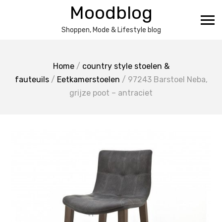
Ga
Moodblog
naar
de
Shoppen, Mode & Lifestyle blog
inhoud
Home
/
country style stoelen &
fauteuils
/
Eetkamerstoelen
/ 97243 Barstoel Neba,
grijze poot – antraciet