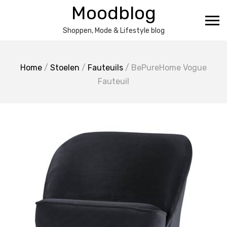
Ga
Moodblog
naar
de
Shoppen, Mode & Lifestyle blog
inhoud
Home
/
Stoelen
/
Fauteuils
/ BePureHome Vogue
Fauteuil