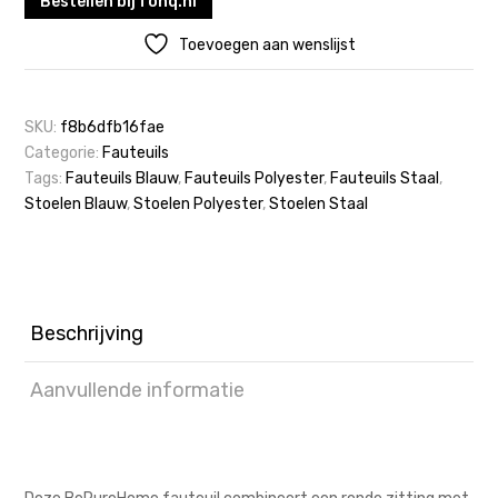
Bestellen bij fonq.nl
Toevoegen aan wenslijst
SKU:
f8b6dfb16fae
Categorie:
Fauteuils
Tags:
Fauteuils Blauw
,
Fauteuils Polyester
,
Fauteuils Staal
,
Stoelen Blauw
,
Stoelen Polyester
,
Stoelen Staal
Beschrijving
Aanvullende informatie