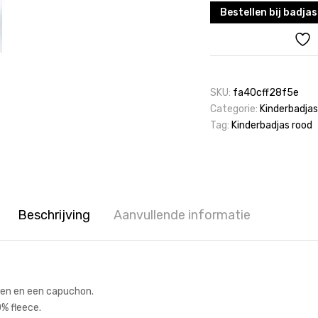
Bestellen bij badjas
SKU:
fa40cff28f5e
Categorie:
Kinderbadja
Tag:
Kinderbadjas rood
Beschrijving
Aanvullende informatie
pen en een capuchon.
% fleece.