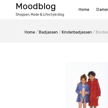
Ga
Moodblog
naar
Home
Dame
de
Shoppen, Mode & Lifestyle blog
inhoud
Home
/
Badjassen
/
Kinderbadjassen
/ Bordea