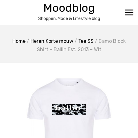
Ga
Moodblog
naar
de
Shoppen, Mode & Lifestyle blog
inhoud
Home
/
Heren;Korte mouw
/
Tee SS
/ Camo Block
Shirt – Ballin Est. 2013 – Wit