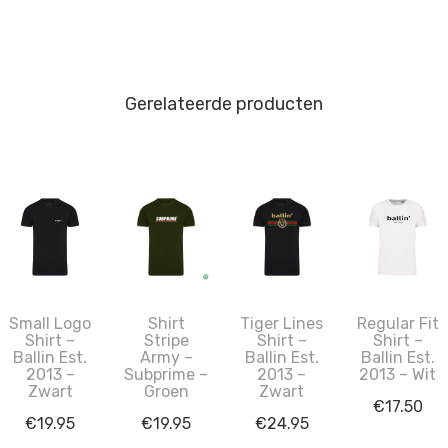
Gerelateerde producten
Small Logo
Shirt
Tiger Lines
Regular Fit
Shirt –
Stripe
Shirt –
Shirt –
Ballin Est.
Army –
Ballin Est.
Ballin Est.
2013 –
Subprime –
2013 –
2013 – Wit
Zwart
Groen
Zwart
€
17.50
€
19.95
€
19.95
€
24.95