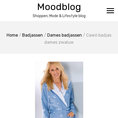
Ga
Moodblog
naar
de
Shoppen, Mode & Lifestyle blog
inhoud
Home
/
Badjassen
/
Dames badjassen
/ Cawö badjas
dames zwaluw