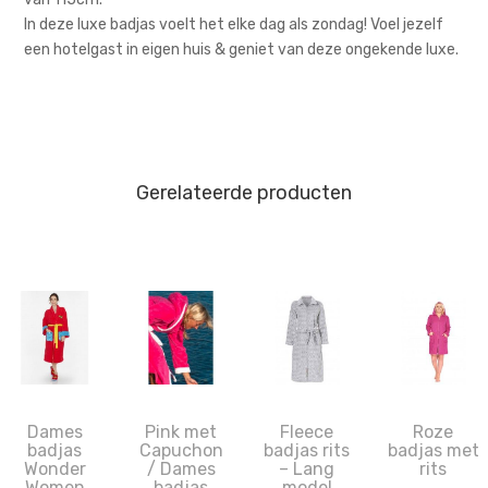
In deze luxe badjas voelt het elke dag als zondag! Voel jezelf
een hotelgast in eigen huis & geniet van deze ongekende luxe.
Gerelateerde producten
Dames
Pink met
Fleece
Roze
badjas
Capuchon
badjas rits
badjas met
Wonder
/ Dames
– Lang
rits
Women
badjas
model