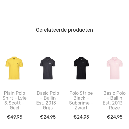
Gerelateerde producten
Plain Polo
Basic Polo
Polo Stripe
Basic Polo
Shirt – Lyle
– Ballin
Black –
– Ballin
& Scott –
Est. 2013 –
Subprime –
Est. 2013 –
Geel
Grijs
Zwart
Roze
€
49.95
€
24.95
€
24.95
€
24.95