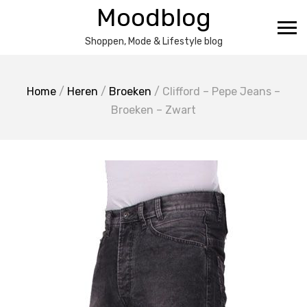
Ga
Moodblog
naar
de
Shoppen, Mode & Lifestyle blog
inhoud
Home
/
Heren
/
Broeken
/ Clifford – Pepe Jeans –
Broeken – Zwart