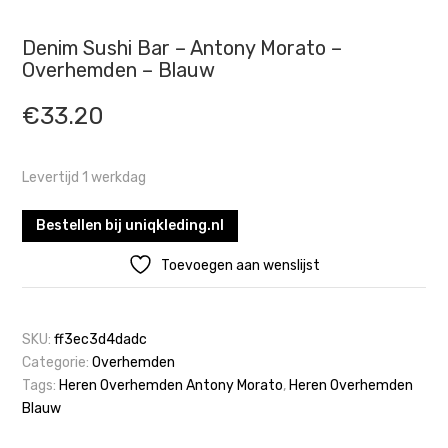
Denim Sushi Bar – Antony Morato –
Overhemden – Blauw
€
33.20
Levertijd 1 werkdag
Bestellen bij uniqkleding.nl
Toevoegen aan wenslijst
SKU:
ff3ec3d4dadc
Categorie:
Overhemden
Tags:
Heren Overhemden Antony Morato
,
Heren Overhemden
Blauw