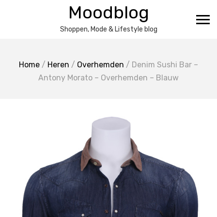
Ga
Moodblog
naar
de
Shoppen, Mode & Lifestyle blog
inhoud
Home
/
Heren
/
Overhemden
/ Denim Sushi Bar –
Antony Morato – Overhemden – Blauw