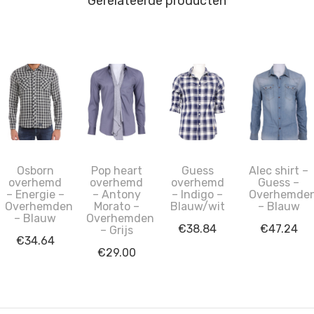
Gerelateerde producten
Osborn
Pop heart
Guess
Alec shirt –
overhemd
overhemd
overhemd
Guess –
– Energie –
– Antony
– Indigo –
Overhemde
Overhemden
Morato –
Blauw/wit
– Blauw
– Blauw
Overhemden
€
38.84
€
47.24
– Grijs
€
34.64
€
29.00