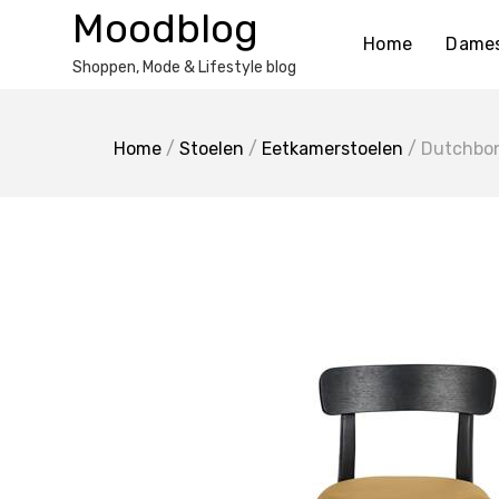
Ga
Moodblog
naar
Home
Dame
de
Shoppen, Mode & Lifestyle blog
inhoud
Home
/
Stoelen
/
Eetkamerstoelen
/ Dutchbon