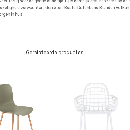
r terug naar de goede oude tijd. Hij is namelijk geÃ¯nspireerd op d
gezelligheid verwachten. Genieten! Bestel Dutchbone Brandon Eetkame
orgen in huis
Gerelateerde producten