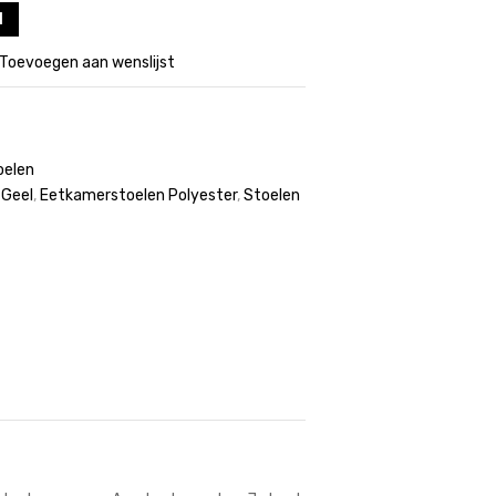
l
Toevoegen aan wenslijst
oelen
 Geel
,
Eetkamerstoelen Polyester
,
Stoelen