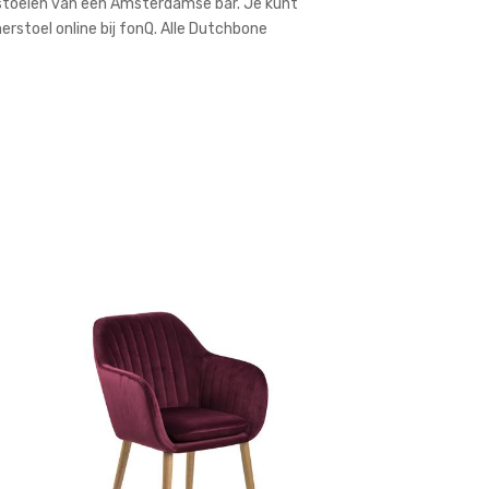
e stoelen van een Amsterdamse bar. Je kunt
rstoel online bij fonQ. Alle Dutchbone