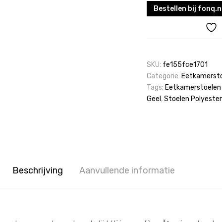
Bestellen bij fonq.n
SKU:
fe155fce1701
Categorie:
Eetkamerst
Tags:
Eetkamerstoelen
Geel
,
Stoelen Polyester
Beschrijving
Aanvullende informatie