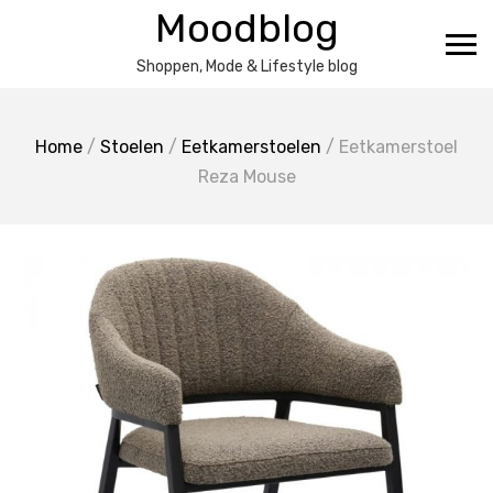
Ga
Moodblog
naar
de
Shoppen, Mode & Lifestyle blog
inhoud
Home
/
Stoelen
/
Eetkamerstoelen
/ Eetkamerstoel
Reza Mouse