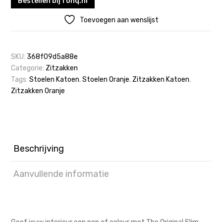
Bestellen bij fonq.nl
Toevoegen aan wenslijst
SKU:
368f09d5a88e
Categorie:
Zitzakken
Tags:
Stoelen Katoen
,
Stoelen Oranje
,
Zitzakken Katoen
,
Zitzakken Oranje
Beschrijving
Aanvullende informatie