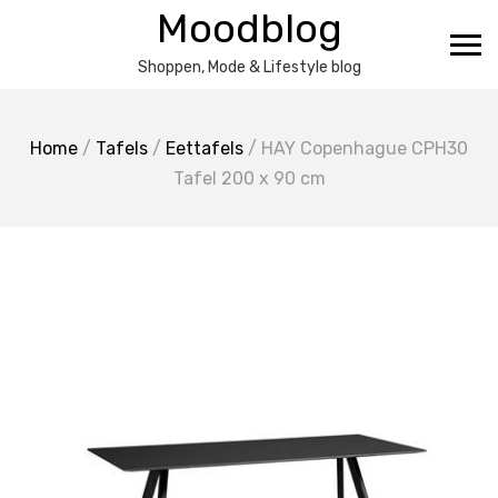
Ga
Moodblog
naar
de
Shoppen, Mode & Lifestyle blog
inhoud
Home
/
Tafels
/
Eettafels
/ HAY Copenhague CPH30
Tafel 200 x 90 cm