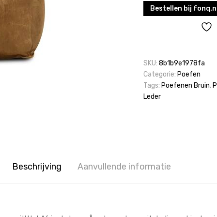
Bestellen bij fonq.n
SKU:
8b1b9e1978fa
Categorie:
Poefen
Tags:
Poefenen Bruin
,
P
Leder
Beschrijving
Aanvullende informatie