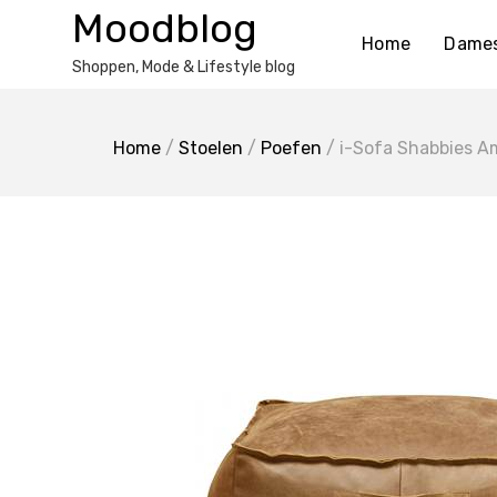
Ga
Moodblog
naar
Home
Dame
de
Shoppen, Mode & Lifestyle blog
inhoud
Home
/
Stoelen
/
Poefen
/ i-Sofa Shabbies 