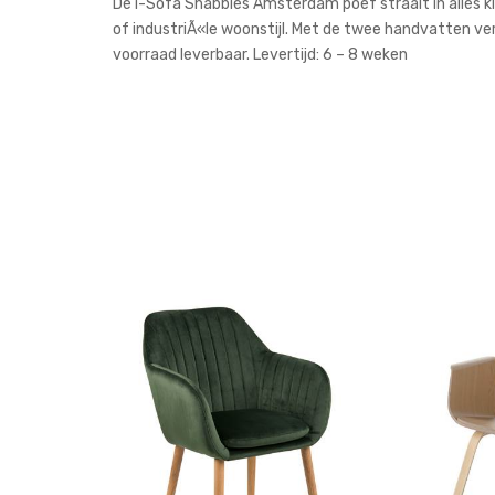
De i-Sofa Shabbies Amsterdam poef straalt in alles klas
of industriÃ«le woonstijl. Met de twee handvatten ver
voorraad leverbaar. Levertijd: 6 – 8 weken