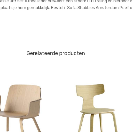
se uit! Het Africa leder creÃ«ert een stoere uitstraling en hierdoor is
plaats je hem gemakkelijk. Bestel i-Sofa Shabbies Amsterdam Poef onli
Gerelateerde producten