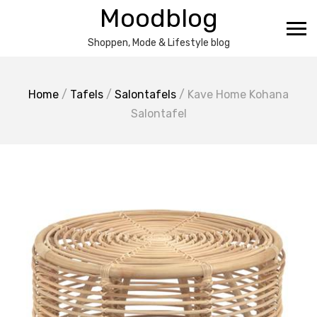
Ga
Moodblog
naar
de
Shoppen, Mode & Lifestyle blog
inhoud
Home
/
Tafels
/
Salontafels
/ Kave Home Kohana
Salontafel