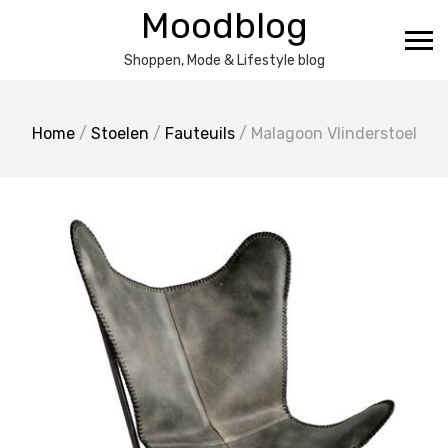
Ga
Moodblog
naar
de
Shoppen, Mode & Lifestyle blog
inhoud
Home
/
Stoelen
/
Fauteuils
/ Malagoon Vlinderstoel