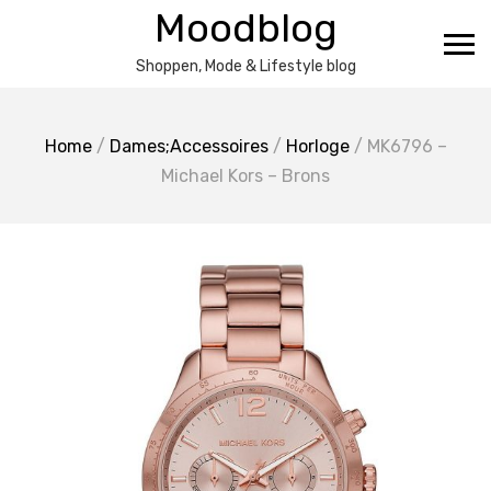
Ga
Moodblog
naar
de
Shoppen, Mode & Lifestyle blog
inhoud
Home
/
Dames;Accessoires
/
Horloge
/ MK6796 –
Michael Kors – Brons