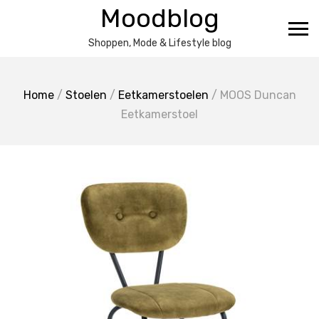
Ga
Moodblog
naar
de
Shoppen, Mode & Lifestyle blog
inhoud
Home
/
Stoelen
/
Eetkamerstoelen
/ MOOS Duncan
Eetkamerstoel