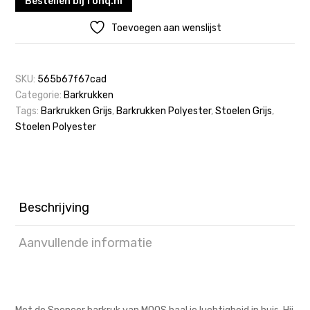
Bestellen bij fonq.nl
Toevoegen aan wenslijst
SKU:
565b67f67cad
Categorie:
Barkrukken
Tags:
Barkrukken Grijs
,
Barkrukken Polyester
,
Stoelen Grijs
,
Stoelen Polyester
Beschrijving
Aanvullende informatie