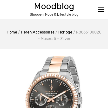
Ga
Moodblog
naar
de
Shoppen, Mode & Lifestyle blog
inhoud
Home
/
Heren;Accessoires
/
Horloge
/ R8853100020
– Maserati – Zilver