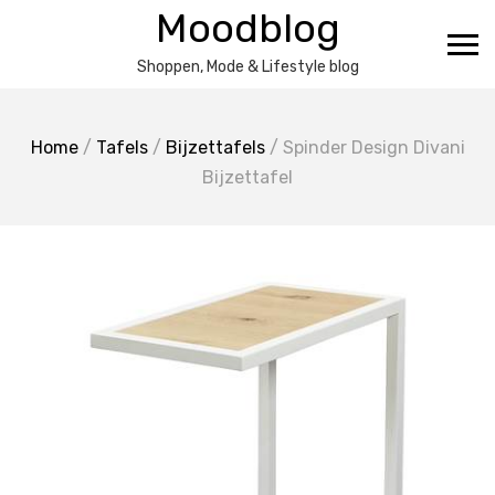
Ga
Moodblog
naar
de
Shoppen, Mode & Lifestyle blog
inhoud
Home
/
Tafels
/
Bijzettafels
/ Spinder Design Divani
Bijzettafel