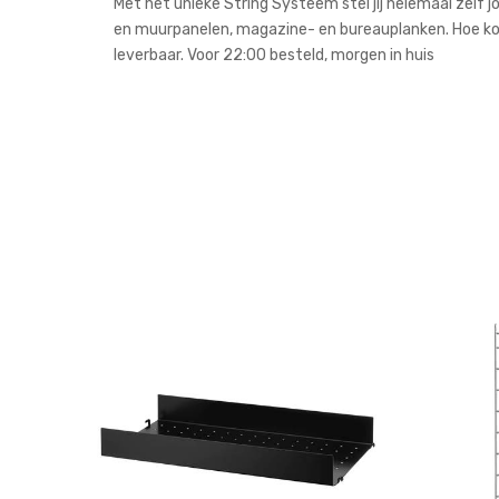
Met het unieke String Systeem stel jij helemaal zelf 
en muurpanelen, magazine- en bureauplanken. Hoe komt
leverbaar. Voor 22:00 besteld, morgen in huis