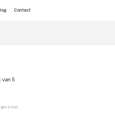
log
Contact
t van 5
gen in huis