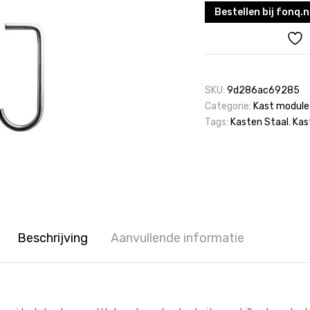
Bestellen bij fonq.n
SKU:
9d286ac69285
Categorie:
Kast module
Tags:
Kasten Staal
,
Kas
Beschrijving
Aanvullende informatie