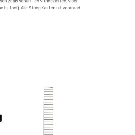
en zoals schuif- en vitrinekasten, vloer-
bij fonQ. Alle String Kasten uit voorraad