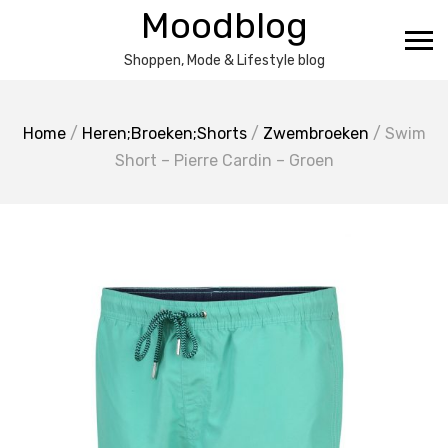
Ga
Moodblog
naar
de
Shoppen, Mode & Lifestyle blog
inhoud
Home
/
Heren;Broeken;Shorts
/
Zwembroeken
/ Swim
Short – Pierre Cardin – Groen