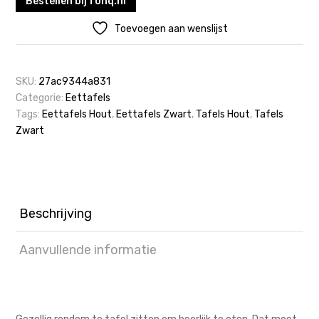
Bestellen bij fonq.nl
Toevoegen aan wenslijst
SKU:
27ac9344a831
Categorie:
Eettafels
Tags:
Eettafels Hout
,
Eettafels Zwart
,
Tafels Hout
,
Tafels
Zwart
Beschrijving
Aanvullende informatie