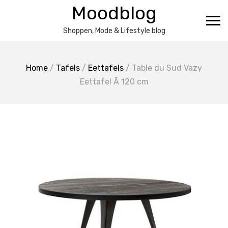
Ga
Moodblog
naar
de
Shoppen, Mode & Lifestyle blog
inhoud
Home
/
Tafels
/
Eettafels
/ Table du Sud Vazy
Eettafel Ã 120 cm