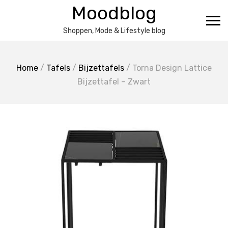
Ga
Moodblog
naar
de
Shoppen, Mode & Lifestyle blog
inhoud
Home
/
Tafels
/
Bijzettafels
/ Torna Design Lattice
Bijzettafel – Zwart