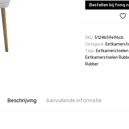
Bestellen bij fonq.n
SKU:
5124b59e96cb
Categorie:
Eetkamerst
Tags:
Eetkamerstoelen 
Eetkamerstoelen Rubb
Rubber
Beschrijving
Aanvullende informatie