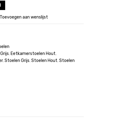
l
Toevoegen aan wenslijst
oelen
Grijs
,
Eetkamerstoelen Hout
,
er
,
Stoelen Grijs
,
Stoelen Hout
,
Stoelen