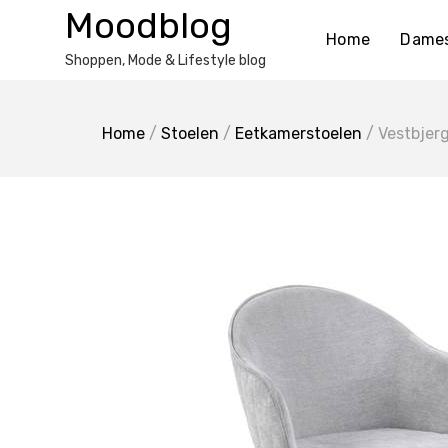
Ga
Moodblog
naar
Home
Dame
de
Shoppen, Mode & Lifestyle blog
inhoud
Home
/
Stoelen
/
Eetkamerstoelen
/ Vestbjer