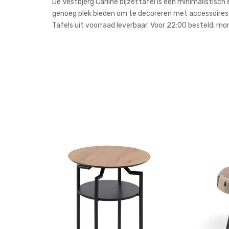
De Vestbjerg Carline bijzettafel is een minimalistis
genoeg plek bieden om te decoreren met accessoires Ã©n
Tafels uit voorraad leverbaar. Voor 22:00 besteld, mor