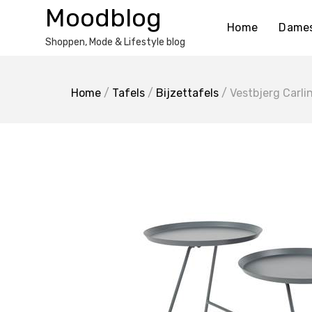
Ga
Moodblog
naar
Home
Dame
de
Shoppen, Mode & Lifestyle blog
inhoud
Home
/
Tafels
/
Bijzettafels
/ Vestbjerg Carli