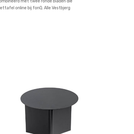
ecombineerd met twee ronde bladen die
tafel online bij fonQ. Alle Vestbjerg