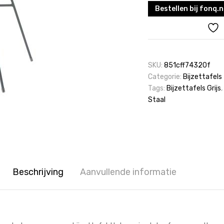
Bestellen bij fonq.n
SKU:
851cff74320f
Categorie:
Bijzettafels
Tags:
Bijzettafels Grijs
,
Staal
Beschrijving
Aanvullende informatie