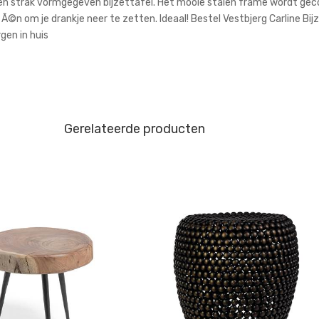
ch en strak vormgegeven bijzettafel. Het mooie stalen frame wordt g
 om je drankje neer te zetten. Ideaal! Bestel Vestbjerg Carline Bijzet
gen in huis
Gerelateerde producten