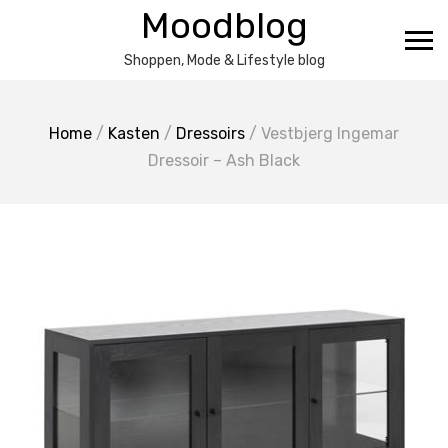
Ga
Moodblog
naar
de
Shoppen, Mode & Lifestyle blog
inhoud
Home
/
Kasten
/
Dressoirs
/ Vestbjerg Ingemar
Dressoir – Ash Black