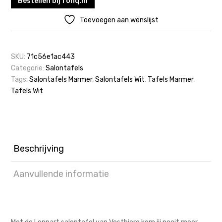
Bestellen bij fonq.nl
Toevoegen aan wenslijst
SKU:
71c56e1ac443
Categorie:
Salontafels
Tags:
Salontafels Marmer
,
Salontafels Wit
,
Tafels Marmer
,
Tafels Wit
Beschrijving
Aanvullende informatie