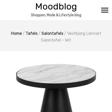
Ga
Moodblog
naar
de
Shoppen, Mode & Lifestyle blog
inhoud
Home
/
Tafels
/
Salontafels
/ Vestbjerg Lennart
Salontafel – Wit