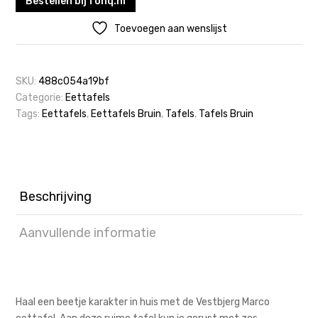
Bestellen bij fonq.nl
Toevoegen aan wenslijst
SKU:
488c054a19bf
Categorie:
Eettafels
Tags:
Eettafels
,
Eettafels Bruin
,
Tafels
,
Tafels Bruin
Beschrijving
Aanvullende informatie
Haal een beetje karakter in huis met de Vestbjerg Marco