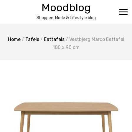
Ga
Moodblog
naar
de
Shoppen, Mode & Lifestyle blog
inhoud
Home
/
Tafels
/
Eettafels
/ Vestbjerg Marco Eettafel
180 x 90 cm