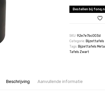
Bestellen bij fonq.n
SKU:
92e7e7bc003d
Categorie:
Bijzettafels
Tags:
Bijzettafels Meta
Tafels Zwart
Beschrijving
Aanvullende informatie