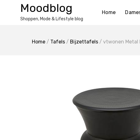
Ga
Moodblog
naar
Home
Dame
de
Shoppen, Mode & Lifestyle blog
inhoud
Home
/
Tafels
/
Bijzettafels
/ vtwonen Metal M