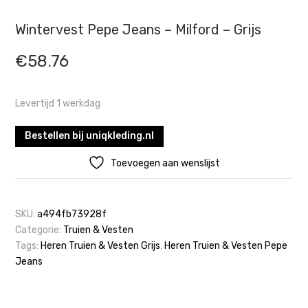
Wintervest Pepe Jeans – Milford – Grijs
€
58.76
Levertijd 1 werkdag
Bestellen bij uniqkleding.nl
Toevoegen aan wenslijst
SKU:
a494fb73928f
Categorie:
Truien & Vesten
Tags:
Heren Truien & Vesten Grijs
,
Heren Truien & Vesten Pepe
Jeans