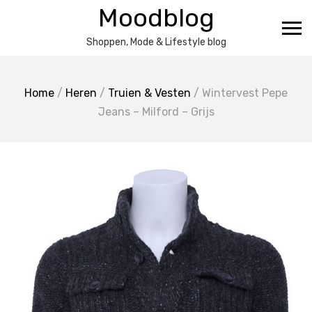
Ga
Moodblog
naar
de
Shoppen, Mode & Lifestyle blog
inhoud
Home
/
Heren
/
Truien & Vesten
/ Wintervest Pepe
Jeans – Milford – Grijs