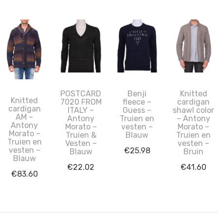
POSTCARD
Benji
Knitted
Knitted
7020 FROM
fleece –
cardigan
cardigan
ITALY –
Guess –
shawl color
AM –
Antony
Truien en
– Antony
Antony
Morato –
vesten –
Morato –
Morato –
Truien &
Blauw
Truien en
Truien en
Vesten –
vesten –
vesten –
€
25.98
Blauw
Bruin
Blauw
€
22.02
€
41.60
€
83.60