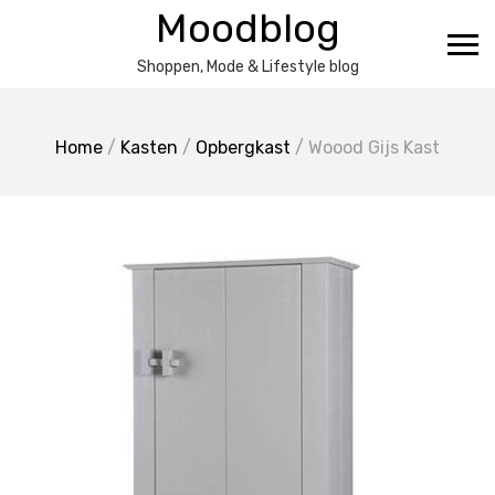
Ga
Moodblog
naar
de
Shoppen, Mode & Lifestyle blog
inhoud
Home
/
Kasten
/
Opbergkast
/ Woood Gijs Kast