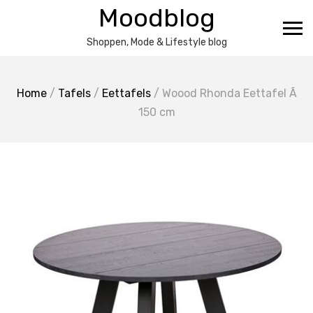
Ga
Moodblog
naar
de
Shoppen, Mode & Lifestyle blog
inhoud
Home
/
Tafels
/
Eettafels
/ Woood Rhonda Eettafel Ã
150 cm