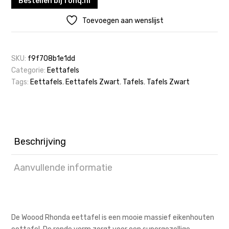
Bestellen bij fonq.nl
Toevoegen aan wenslijst
SKU:
f9f708b1e1dd
Categorie:
Eettafels
Tags:
Eettafels
,
Eettafels Zwart
,
Tafels
,
Tafels Zwart
Beschrijving
Aanvullende informatie
De Woood Rhonda eettafel is een mooie massief eikenhouten