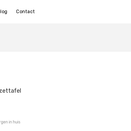
log
Contact
zettafel
gen in huis