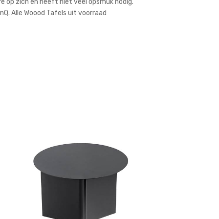
re op zich en heeft niet veel opsmuk nodig.
nQ. Alle Woood Tafels uit voorraad