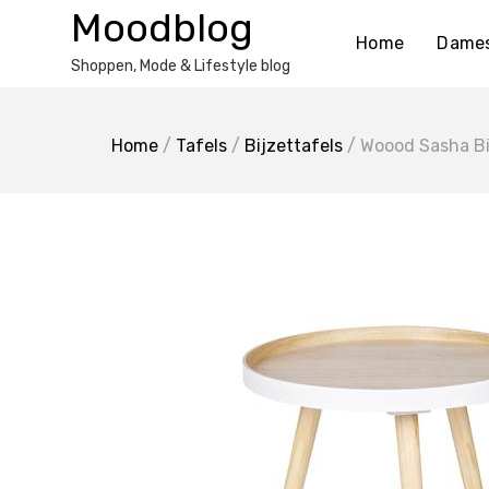
Ga
Moodblog
naar
Home
Dame
de
Shoppen, Mode & Lifestyle blog
inhoud
Home
/
Tafels
/
Bijzettafels
/ Woood Sasha Bi