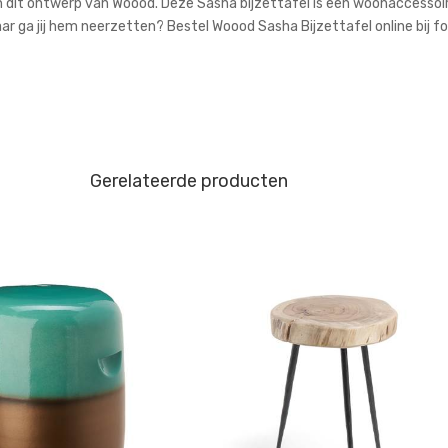
je in dit ontwerp van Woood. Deze Sasha bijzettafel is een woonaccessoi
r ga jij hem neerzetten? Bestel Woood Sasha Bijzettafel online bij fo
Gerelateerde producten