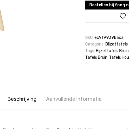
Bestellen bij fonq.n
SKU:
ec9f9939b3ca
Categorie:
Bijzettafels
Tags:
Bijzettafels Bruin
Tafels Bruin
,
Tafels Hou
Beschrijving
Aanvullende informatie