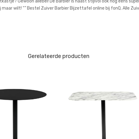
tkastje? Gewoon allebei! De Barbier is naast stijlvol ook nog eens super
maar wilt! “” Bestel Zuiver Barbier Bijzettafel online bij fonQ. Alle Zui
Gerelateerde producten