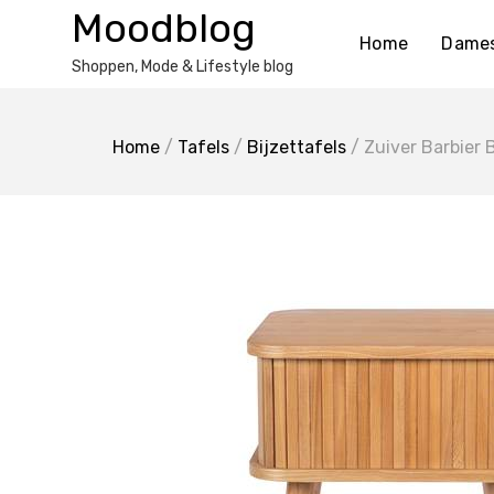
Ga
Moodblog
naar
Home
Dame
de
Shoppen, Mode & Lifestyle blog
inhoud
Home
/
Tafels
/
Bijzettafels
/ Zuiver Barbier B