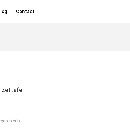
log
Contact
ijzettafel
gen in huis