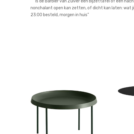
“””Is de Barbier van Zuiver een bijzettafel of een nach
nonchalant open kan zetten, of dicht kan laten: wat jij 
23:00 besteld, morgen in huis”