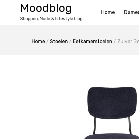
Ga
Moodblog
naar
Home
Dame
de
Shoppen, Mode & Lifestyle blog
inhoud
Home
/
Stoelen
/
Eetkamerstoelen
/ Zuiver B