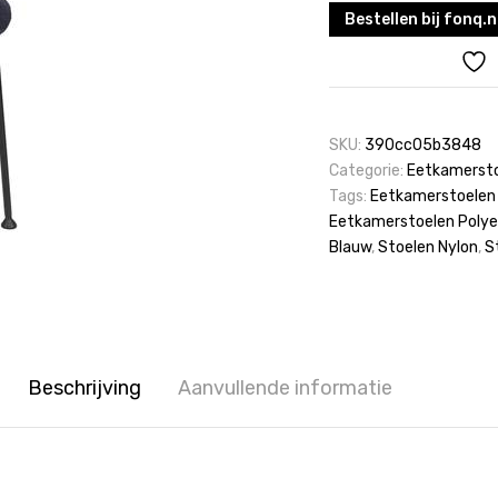
Bestellen bij fonq.n
SKU:
390cc05b3848
Categorie:
Eetkamerst
Tags:
Eetkamerstoelen
Eetkamerstoelen Polye
Blauw
,
Stoelen Nylon
,
S
Beschrijving
Aanvullende informatie