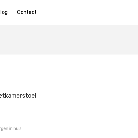
log
Contact
etkamerstoel
gen in huis