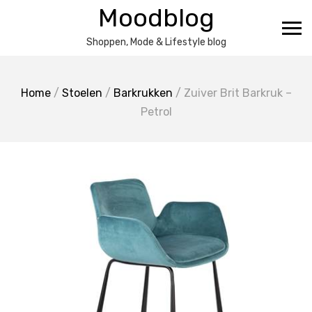
Ga
Moodblog
naar
de
Shoppen, Mode & Lifestyle blog
inhoud
Home
/
Stoelen
/
Barkrukken
/ Zuiver Brit Barkruk –
Petrol