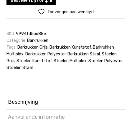
Bestellen bij fonq.nl
Toevoegen aan wenslijst
SKU:
9994fd5be88e
Categorie:
Barkrukken
Tags:
Barkrukken Grijs
,
Barkrukken Kunststof
,
Barkrukken
Multiplex
,
Barkrukken Polyester
,
Barkrukken Staal
,
Stoelen
Grijs
,
Stoelen Kunststof
,
Stoelen Multiplex
,
Stoelen Polyester
,
Stoelen Staal
Beschrijving
Aanvullende informatie