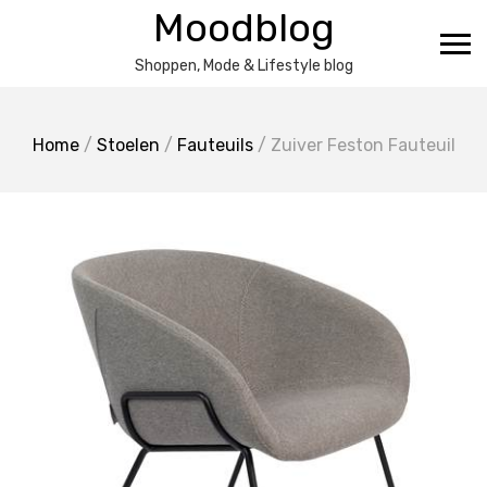
Ga
Moodblog
naar
de
Shoppen, Mode & Lifestyle blog
inhoud
Home
/
Stoelen
/
Fauteuils
/ Zuiver Feston Fauteuil