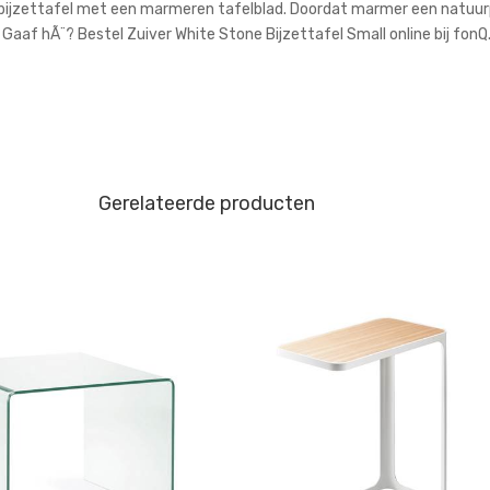
n bijzettafel met een marmeren tafelblad. Doordat marmer een natuurpr
 Gaaf hÃ¨? Bestel Zuiver White Stone Bijzettafel Small online bij fonQ.
Gerelateerde producten