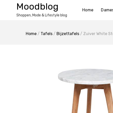
Ga
Moodblog
naar
Home
Dame
de
Shoppen, Mode & Lifestyle blog
inhoud
Home
/
Tafels
/
Bijzettafels
/ Zuiver White St