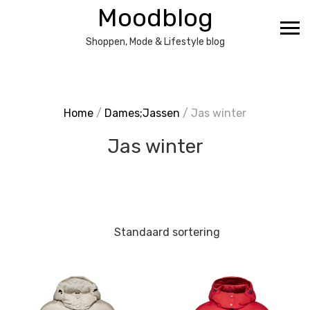
Ga
Moodblog
naar
de
Shoppen, Mode & Lifestyle blog
inhoud
Home
/
Dames;Jassen
/ Jas winter
Jas winter