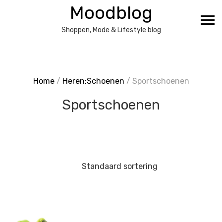
Ga
Moodblog
naar
de
Shoppen, Mode & Lifestyle blog
inhoud
Home
/
Heren;Schoenen
/ Sportschoenen
Sportschoenen