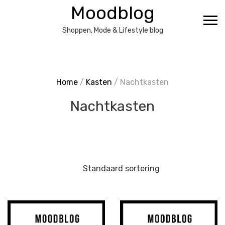
Ga
Moodblog
naar
de
Shoppen, Mode & Lifestyle blog
inhoud
Home
/
Kasten
/ Nachtkasten
Nachtkasten