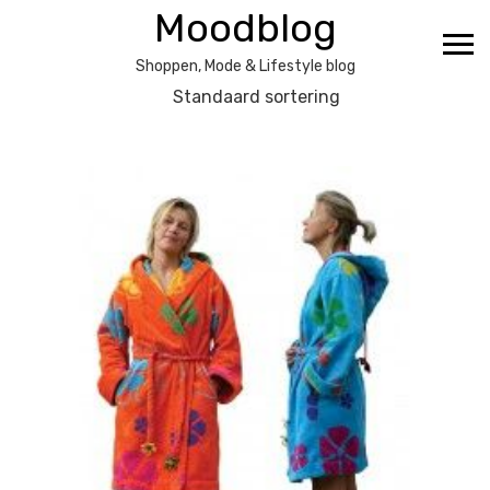
Ga
Moodblog
naar
de
Shoppen, Mode & Lifestyle blog
inhoud