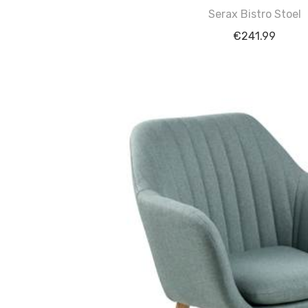
Serax Bistro Stoel
€
241.99