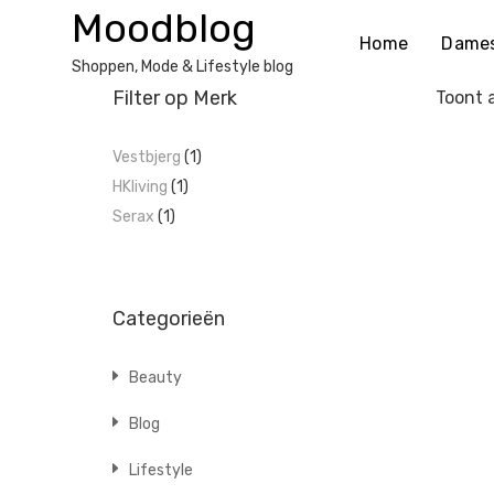
Ga
Moodblog
naar
Home
Dame
de
Shoppen, Mode & Lifestyle blog
inhoud
Filter op Merk
Toont a
Vestbjerg
(1)
HKliving
(1)
Serax
(1)
Categorieën
Beauty
Blog
Lifestyle