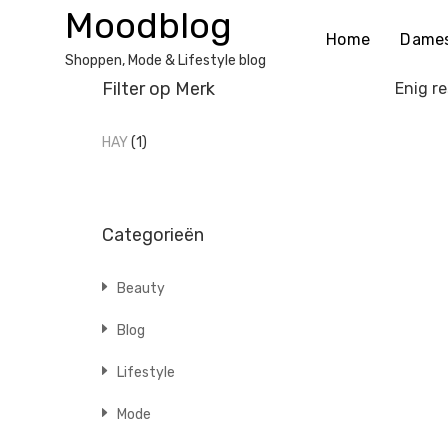
Ga
Moodblog
naar
Home
Dame
de
Shoppen, Mode & Lifestyle blog
inhoud
Filter op Merk
Enig re
HAY
(1)
Categorieën
Beauty
Blog
Lifestyle
Mode