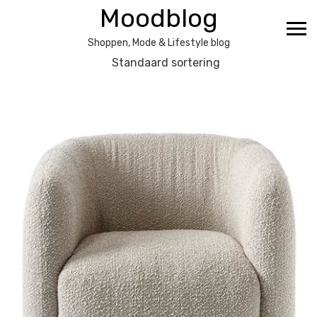
Ga
Moodblog
naar
de
Shoppen, Mode & Lifestyle blog
inhoud