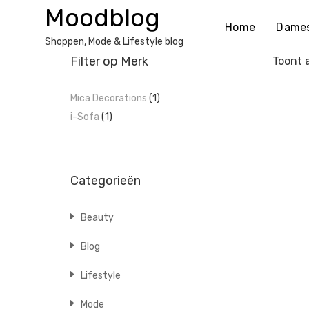
Ga
Moodblog
naar
Home
Dame
de
Shoppen, Mode & Lifestyle blog
inhoud
Filter op Merk
Toont a
Mica Decorations
(1)
i-Sofa
(1)
Categorieën
Beauty
Blog
Lifestyle
Mode